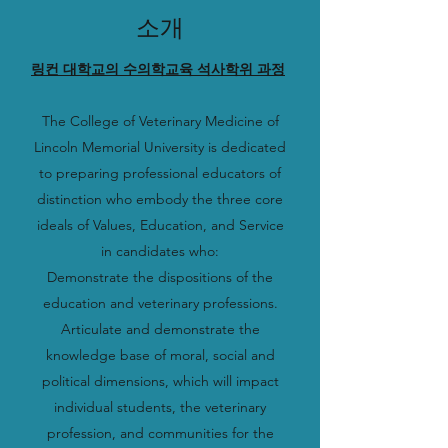
소개
링컨 대학교의 수의학교육 석사학위 과정
The College of Veterinary Medicine of
Lincoln Memorial University is dedicated
to preparing professional educators of
distinction who embody the three core
ideals of Values, Education, and Service
in candidates who:
Demonstrate the dispositions of the
education and veterinary professions.
Articulate and demonstrate the
knowledge base of moral, social and
political dimensions, which will impact
individual students, the veterinary
profession, and communities for the