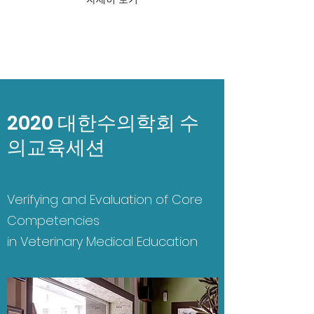
2020 대한수의학회 수
의교육세션
Verifying and Evaluation of Core
Competencies
in Veterinary Medical Education