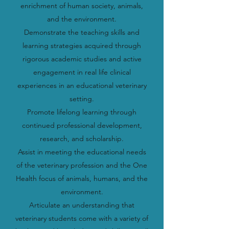
enrichment of human society, animals,
and the environment.
Demonstrate the teaching skills and
learning strategies acquired through
rigorous academic studies and active
engagement in real life clinical
experiences in an educational veterinary
setting.
Promote lifelong learning through
continued professional development,
research, and scholarship.
Assist in meeting the educational needs
of the veterinary profession and the One
Health focus of animals, humans, and the
environment.
Articulate an understanding that
veterinary students come with a variety of