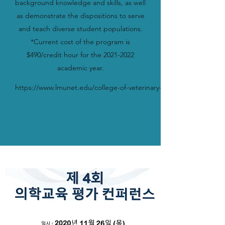
background knowledge and skills, as well
as demonstrate the dispositions to serve
and teach diverse student populations.
*Current cost of the program is
$490/credit hour for the
2021-2022
academic year.
https://www.lmunet.edu/college-of-veterinary-medicine/academics